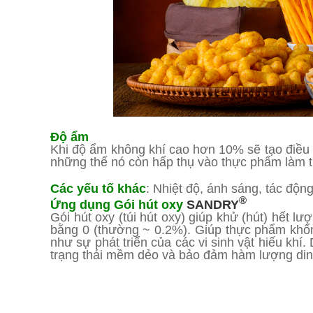
Độ ẩm
Khi độ ẩm không khí cao hơn 10% sẽ tạo điều ki
những thế nó còn hấp thụ vào thực phẩm làm th
Các yếu tố khác
: Nhiệt độ, ánh sáng, tác độ
®
Ứng dụng Gói hút oxy
SANDRY
Gói hút oxy (túi hút oxy) giúp khử (hút) hết 
bằng 0 (thường ~ 0.2%). Giúp thực phẩm khốn
như sự phát triển của các vi sinh vật hiếu kh
trạng thái mềm dẻo và bảo đảm hàm lượng di