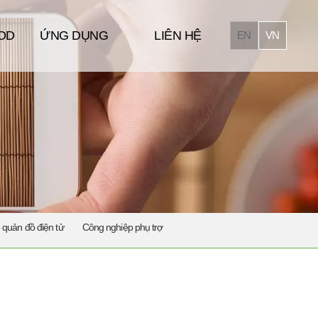
OD
ỨNG DỤNG
LIÊN HỆ
EN
VN
ndry
Nguyên liệu thực phẩm
ry
Bánh kẹo
y
Hoa quả sấy
dry
Sashimi, thịt tươi
 quản đồ điện tử
Công nghiệp phụ trợ
Dược phẩm
Dệt may, da giày
Bảo quản đồ điện tử