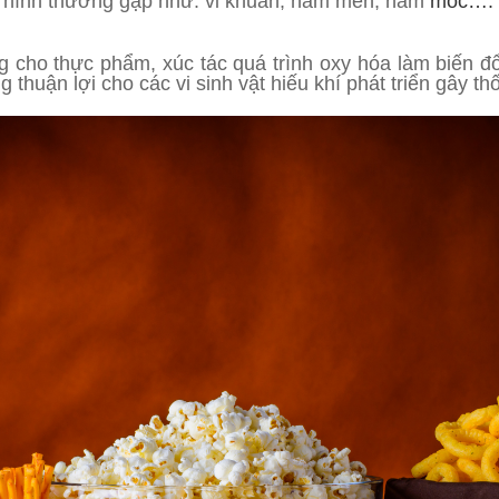
ển hình thường gặp như: vi khuẩn, nấm men, nấm
mốc….
cho thực phẩm, xúc tác quá trình oxy hóa làm biến đổ
thuận lợi cho các vi sinh vật hiếu khí phát triển gây th