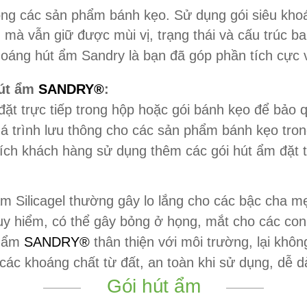
 trong các sản phẩm bánh kẹo. Sử dụng gói siêu kh
mà vẫn giữ được mùi vị, trạng thái và cấu trúc ba
oáng hút ẩm Sandry là bạn đã góp phần tích cực 
hút ẩm
SANDRY®
:
ặt trực tiếp trong hộp hoặc gói bánh kẹo để bảo
uá trình lưu thông cho các sản phẩm bánh kẹo tro
hích khách hàng sử dụng thêm các gói hút ẩm đặt t
m Silicagel thường gây lo lắng cho các bậc cha m
 nguy hiểm, có thể gây bỏng ở họng, mắt cho các c
t ẩm
SANDRY®
thân thiện với môi trường, lại khôn
ác khoáng chất từ đất, an toàn khi sử dụng, dễ d
Gói hút ẩm