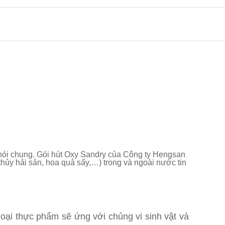
Công nghiệp phụ trợ
m nói chung. Gói hút Oxy Sandry của Công ty Hengsan
thủy hải sản, hoa quả sấy,…) trong và ngoài nước tin
loại thực phẩm sẽ ứng với chủng vi sinh vật và