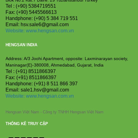
Blok No:2 Kat:7 Daire: 29 Tuzla/Istanbul Turkey
Tel : (+90) 5384719551
Fax: (+90) 5445566613
Handphone: (+90) 5 384 719 551
Email: hsv.sale6@gmail.com
Website:
www.hengsan.com.vn
HENGSAN INDIA
Address: A/3 Joohi Apartment, opposite: Laxminarayan society,
Maninagar(E)-380008, Ahmedabad, Gujarat, India
Tel : (+91) 8511866397
Fax: (+91) 8511866397
Handphone: (+91) 8 511 866 397
Email: sale1.hsv@gmail.com
Website: www.hengsan.com.vn
Hengsan Việt Nam - Công ty TNHH Hengsan Việt Nam
THỐNG KÊ TRUY CẬP