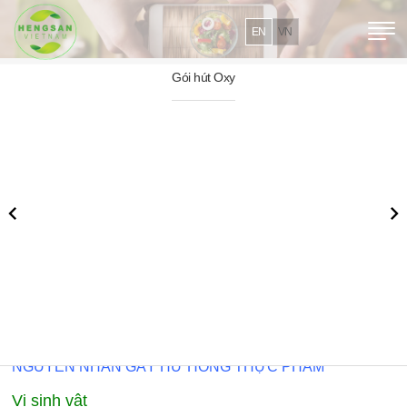
EN
VN
Gói hút Oxy

Bánh kẹo
Ứng dụng trong thực phẩm


Gói hút Oxy có ứng dụng rộng rãi trong nhiều lĩnh vực, đặc
biệt phải kể đến là khả năng hỗ trợ bảo quản thực phẩm
nói chung. Gói hút Oxy Sandry của Công ty Hengsan Việt
Nam là dòng sản phẩm cao cấp trên thị trường, được các
đối tác là các Công ty sản xuất thực phẩm (bánh kẹo, thủy
hải sản, hoa quả sấy,…) trong và ngoài nước tin dùng.
NGUYÊN NHÂN GÂY HƯ HỎNG THỰC PHẨM
Vi sinh vật