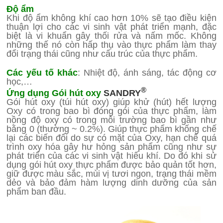
Độ ẩm
Khi độ ẩm không khí cao hơn 10% sẽ tạo điều kiện
thuận lợi cho các vi sinh vật phát triển mạnh, đặc
biệt là vi khuẩn gây thối rửa và nấm mốc. Không
những thế nó còn hấp thụ vào thực phẩm làm thay
đổi trạng thái cũng như cấu trúc của thực phẩm.
Các yếu tố khác
: Nhiệt độ, ánh sáng, tác động cơ
học,…
®
Ứng dụng Gói hút oxy
SANDRY
Gói hút oxy (túi hút oxy) giúp khử (hút) hết lượng
Oxy có trong bao bì đóng gói của thực phẩm, làm
nồng độ oxy có trong môi trường bao bì gần như
bằng 0 (thường ~ 0.2%). Giúp thực phẩm khống chế
lại các biến đổi do sự có mặt của Oxy, hạn chế quá
trình oxy hóa gây hư hỏng sản phẩm cũng như sự
phát triển của các vi sinh vật hiếu khí. Do đó khi sử
dụng gói hút oxy thực phẩm được bảo quản tốt hơn,
giữ được màu sắc, mùi vị tươi ngon, trạng thái mềm
dẻo và bảo đảm hàm lượng dinh dưỡng của sản
phẩm ban đầu.